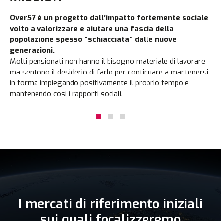
Over57 è un progetto dall’impatto fortemente sociale
La
volto a valorizzare e aiutare una fascia della
Re
popolazione spesso “schiacciata” dalle nuove
cap
generazioni.
la
Molti pensionati non hanno il bisogno materiale di lavorare
so
ma sentono il desiderio di farlo per continuare a mantenersi
me
in forma impiegando positivamente il proprio tempo e
so
mantenendo così i rapporti sociali.
ch
I mercati di riferimento iniziali
sui quali focalizzeremo