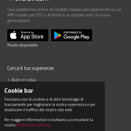
Una piattaforma online di contatto basata principalmente su un
APP mobile per IOS e Android e su portale web di nuova
generazione.
Presto disponibile
Cerca il tuo supereroe
Aiuto in casa
Estetica
Cookie bar
Fai da te
Facciamo uso di cookies e di altre tecnologie di
Giardinaggio
tracciamento per migliorare la vostra esperienza e per
analizzare il traffico del nostro sito web.
Salute
Per maggiori informazioni vi invitiamo a consultare la
Scopri di più
nostra
Politica sulla privacy
.