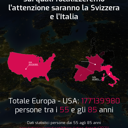
l’attenzione saranno la Svizzera
e l’Italia
Totale Europa - USA:
177’139’980
persone tra i
55
e gli
85
anni
Dati statistici persone dai 55 agli 85 anni