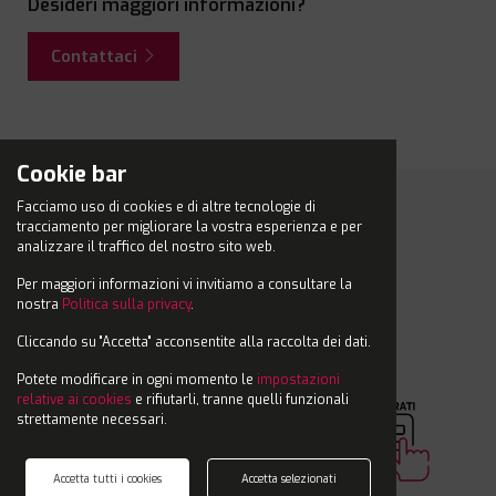
Desideri maggiori informazioni?
Contattaci
Cookie bar
Facciamo uso di cookies e di altre tecnologie di
tracciamento per migliorare la vostra esperienza e per
A chi si rivolge
analizzare il traffico del nostro sito web.
Over
57
.com
Per maggiori informazioni vi invitiamo a consultare la
nostra
Politica sulla privacy
.
Cliccando su "Accetta" acconsentite alla raccolta dei dati.
Potete modificare in ogni momento le
impostazioni
relative ai cookies
e rifiutarli, tranne quelli funzionali
strettamente necessari.
Accetta tutti i cookies
Accetta selezionati