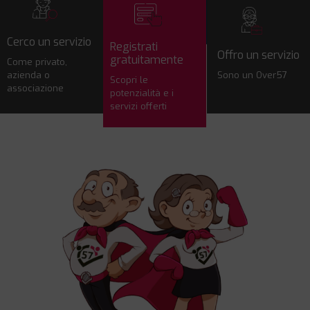
Cerco un servizio
Registrati
Offro un servizio
gratuitamente
Come privato,
azienda o
Sono un Over57
Scopri le
associazione
potenzialità e i
servizi offerti